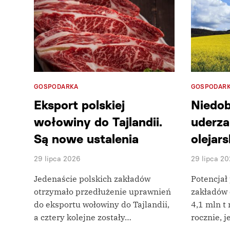
GOSPODARKA
GOSPODAR
Eksport polskiej
Niedob
wołowiny do Tajlandii.
uderza
Są nowe ustalenia
olejar
29 lipca 2026
29 lipca 2
Jedenaście polskich zakładów
Potencjał
otrzymało przedłużenie uprawnień
zakładów 
do eksportu wołowiny do Tajlandii,
4,1 mln t 
a cztery kolejne zostały…
rocznie, 