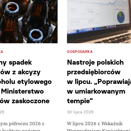
KA
GOSPODARKA
ny spadek
Nastroje polskich
ów z akcyzy
przedsiębiorców
oholu etylowego
w lipcu. „Poprawiaj
. Ministerstwo
w umiarkowanym
sów zaskoczone
tempie”
026
30 lipca 2026
ym półroczu 2026 r.
W lipcu 2026 r. Wskaźnik
o budżetu państwa
Wyprzedzający Koniunktury