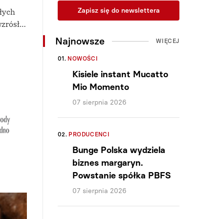
Zapisz się do newslettera
łych
wzrósł…
Najnowsze
WIĘCEJ
01.
NOWOŚCI
Kisiele instant Mucatto
Mio Momento
07 sierpnia 2026
02.
PRODUCENCI
Bunge Polska wydziela
biznes margaryn.
Powstanie spółka PBFS
07 sierpnia 2026