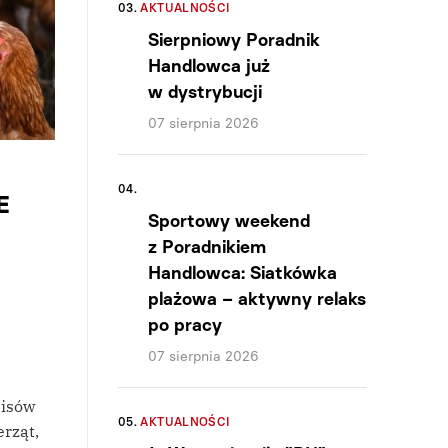
03.
AKTUALNOŚCI
Sierpniowy Poradnik
Handlowca już
w dystrybucji
07 sierpnia 2026
04.
E
Sportowy weekend
z Poradnikiem
Handlowca: Siatkówka
plażowa – aktywny relaks
po pracy
07 sierpnia 2026
pisów
05.
AKTUALNOŚCI
rząt,