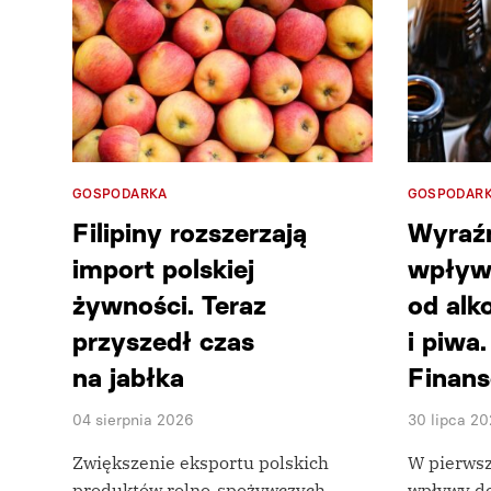
GOSPODARKA
GOSPODAR
Filipiny rozszerzają
Wyraź
import polskiej
wpływ
żywności. Teraz
od alk
przyszedł czas
i piwa
na jabłka
Finan
04 sierpnia 2026
30 lipca 2
Zwiększenie eksportu polskich
W pierwsz
produktów rolno-spożywczych
wpływy d