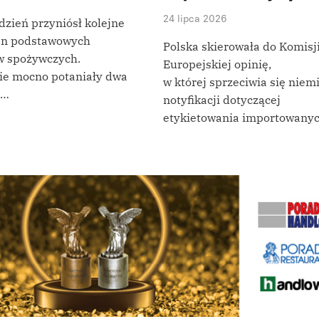
24 lipca 2026
dzień przyniósł kolejne
en podstawowych
Polska skierowała do Komisj
w spożywczych.
Europejskiej opinię,
ie mocno potaniały dwa
w której sprzeciwia się niem
-…
notyfikacji dotyczącej
etykietowania importowany