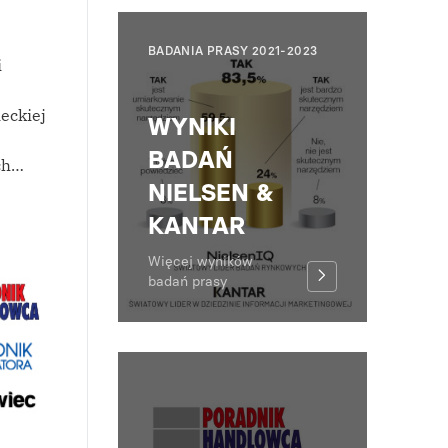
BADANIA PRASY 2021-2023
i
ieckiej
WYNIKI
BADAŃ
ch…
NIELSEN &
KANTAR
Więcej wyników
badań prasy