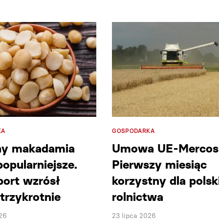
KA
GOSPODARKA
hy makadamia
Umowa UE-Mercosu
popularniejsze.
Pierwszy miesiąc
port wzrósł
korzystny dla polsk
trzykrotnie
rolnictwa
26
23 lipca 2026