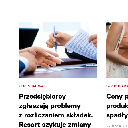
GOSPODARKA
GOSPODAR
Przedsiębiorcy
Ceny 
zgłaszają problemy
produk
z rozliczaniem składek.
spadły
Resort szykuje zmiany
27 lipca 20