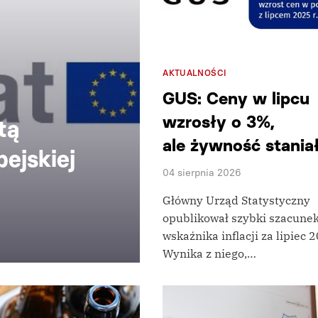
AKTUALNOŚCI
GUS: Ceny w lipcu
wzrosły o 3%,
tą
ale żywność stania
ejskiej
04 sierpnia 2026
Główny Urząd Statystyczny
opublikował szybki szacune
wskaźnika inflacji za lipiec 2
Wynika z niego,…