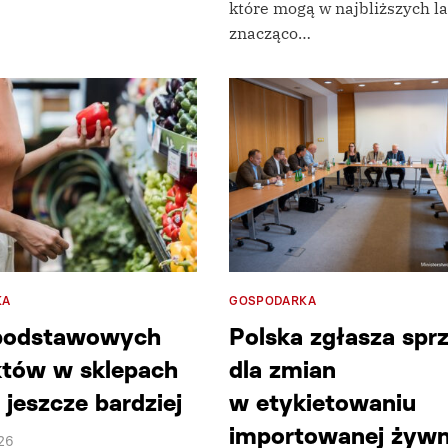
które mogą w najbliższych l
znacząco…
KA
GOSPODARKA
podstawowych
Polska zgłasza spr
tów w sklepach
dla zmian
 jeszcze bardziej
w etykietowaniu
importowanej żywn
26