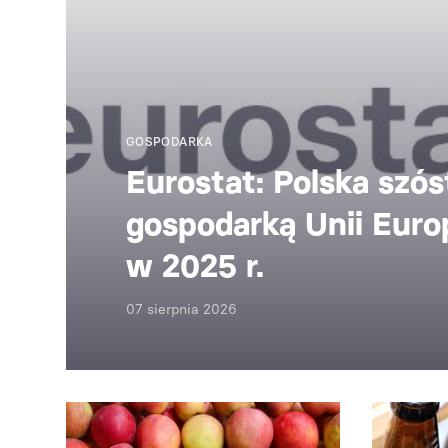
GOSPODARKA
Eurostat: Polska szós
gospodarką Unii Europ
w 2025 r.
07 sierpnia 2026