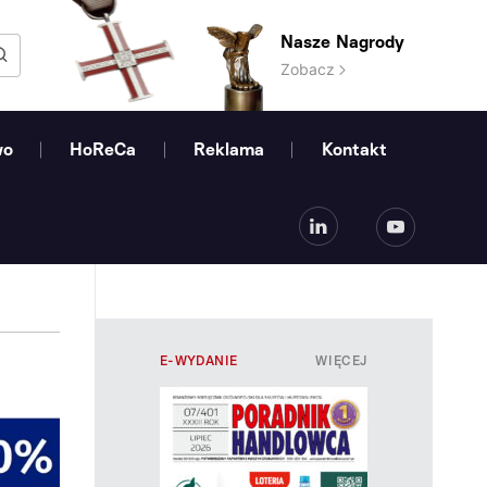
Nasze Nagrody
Zobacz
wo
HoReCa
Reklama
Kontakt
E-WYDANIE
WIĘCEJ