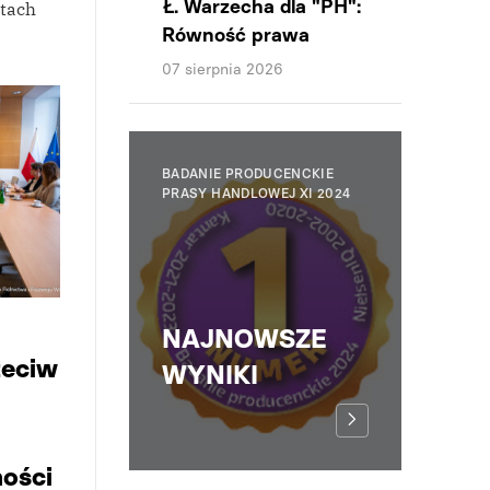
Ł. Warzecha dla "PH":
atach
Równość prawa
07 sierpnia 2026
BADANIE PRODUCENCKIE
PRASY HANDLOWEJ XI 2024
NAJNOWSZE
zeciw
WYNIKI
ości