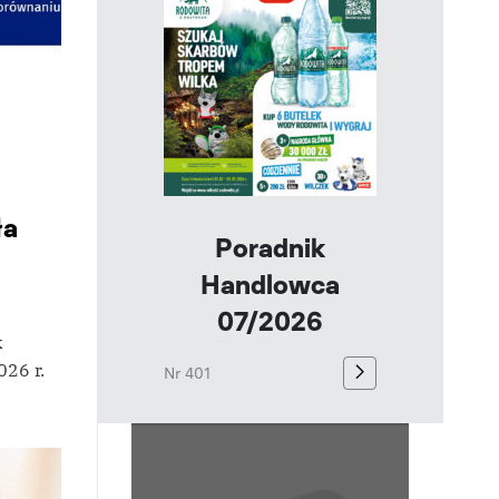
ła
Poradnik
Handlowca
07/2026
k
026 r.
Nr 401