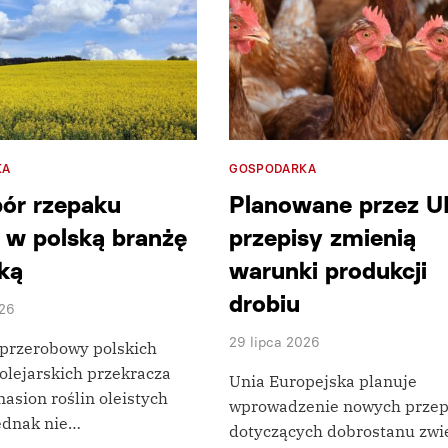
KA
GOSPODARKA
ór rzepaku
Planowane przez U
 w polską branżę
przepisy zmienią
ską
warunki produkcji
drobiu
026
29 lipca 2026
 przerobowy polskich
olejarskich przekracza
Unia Europejska planuje
nasion roślin oleistych
wprowadzenie nowych prze
jednak nie…
dotyczących dobrostanu zwie