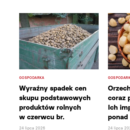
GOSPODARKA
GOSPODAR
Wyraźny spadek cen
Orzec
skupu podstawowych
coraz 
produktów rolnych
Ich im
w czerwcu br.
ponad 
24 lipca 2026
24 lipca 20