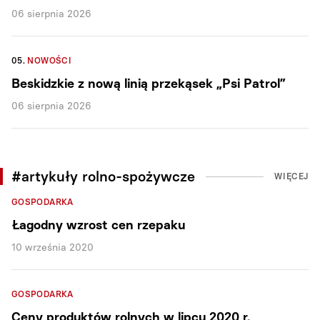
06 sierpnia 2026
05.
NOWOŚCI
Beskidzkie z nową linią przekąsek „Psi Patrol”
06 sierpnia 2026
#artykuły rolno-spożywcze
WIĘCEJ
GOSPODARKA
Łagodny wzrost cen rzepaku
10 września 2020
GOSPODARKA
Ceny produktów rolnych w lipcu 2020 r.