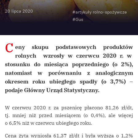
20 lipca 2020
#artykuły rolno-spożywcze
#Gus
C
eny skupu podstawowych produktów
rolnych wzrosły w czerwcu 2020 r. w
stosunku do miesiąca poprzedniego (o 2%),
natomiast w porównaniu z analogicznym
okresem roku ubiegłego spadły (o 3,7%) –
podaje Główny Urząd Statystyczny.
W czerwcu 2020 r. za pszenicę płacono 81,26 zł/dt,
tj. mniej niż przed miesiącem (o 0,4%), ale więcej
o 6,5% niż w czerwcu ubiegłego roku.
Cena żyta wyniosła 61,37 zł/dt i była wyższa o 1,2%