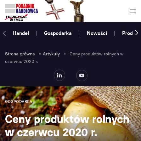
Handel
Gospodarka
Nowości
Produce
»
»
Strona główna
Artykuły
Ceny produktów rolnych w
czerwcu 2020 r.
GOSPODARKA
Ceny produktów rolnych
w czerwcu 2020 r.