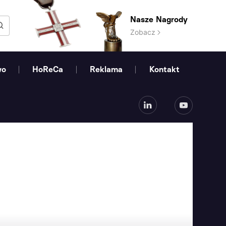
Nasze Nagrody
Zobacz
wo
HoReCa
Reklama
Kontakt