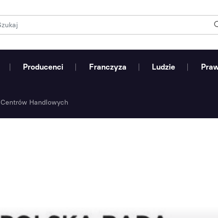
Producenci
Franczyza
Ludzie
Pra
y Centrów Handlowych