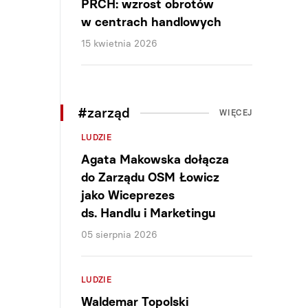
PRCH: wzrost obrotów
w centrach handlowych
15 kwietnia 2026
#zarząd
WIĘCEJ
LUDZIE
Agata Makowska dołącza
do Zarządu OSM Łowicz
jako Wiceprezes
ds. Handlu i Marketingu
05 sierpnia 2026
LUDZIE
Waldemar Topolski