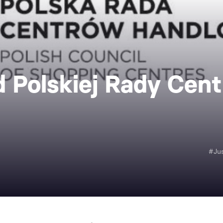
 Polskiej Rady Cen
#Jus