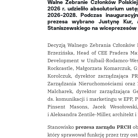
Walne Zebranie Członków Polski
2026 r. udzieliło absolutorium us
2026-2028. Podczas inauguracyj
prezesa wybrano Justynę Kur, a
Staniszewskiego na wiceprezesów 
Decyzją Walnego Zebrania Członków
Brzezińska, Head of CEE Pradera Ma
Development w Unibail-Rodamco-West
Rockcastle, Małgorzata Komarczuk, 
Korolczuk, dyrektor zarządzająca P
Zarządzania Nieruchomościami oraz
Malcharek, dyrektor zarządzająca Ge
ds. komunikacji i marketingu w EPP, P
Pinsent Masons, Jacek Wesołowski
i Aleksandra Zentile-Miller, architekt 
Stanowisko
prezesa zarządu PRCH
ob
który sprawował funkcję przez trzy ost