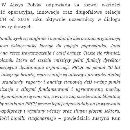
. W Apsys Polska odpowiada za rozwój wartości
ć operacyjną, innowacje oraz długofalowe relacje
RCH od 2019 roku aktywnie uczestniczy w dialogu
dów rynkowych.
Handlowych za zaufanie i mandat do kierowania organizacją
łowa wdzięczności kieruję do mojego poprzednika, Jana
na rzecz stowarzyszenia i całej branży. Cieszę się również,
zuk, która od sześciu miesięcy pełni funkcję dyrektor
 bieżącymi działaniami organizacji. PRCH od ponad 20 lat
ntegruje branżę, reprezentuje jej interesy i prowadzi dialog
 standardy, raporty i analizy stanowią dziś ważny punkt
anizacja z silnymi fundamentami i ugruntowaną marką.
ynamicznie się zmienia, a wraz z nią oczekiwania klientów,
 aby działania PRCH jeszcze lepiej odpowiadały na te wyzwania
współpracy i wymiany wiedzy oraz silnym głosem sektora,
złości handlu stacjonarnego
– powiedziała Justyna Kur,