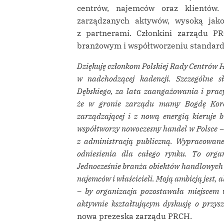
centrów, najemców oraz klientów
zarządzanych aktywów, wysoką jakoś
z partnerami. Członkini zarządu P
branżowym i współtworzeniu standar
Dziękuję członkom Polskiej Rady Centrów 
w nadchodzącej kadencji. Szczególne s
Dębskiego, za lata zaangażowania i pracy 
że w gronie zarządu mamy Bogdę Korolc
zarządzającej i z nową energią kieruje
współtworzy nowoczesny handel w Polsce – i
z administracją publiczną. Wypracowane
odniesienia dla całego rynku. To org
Jednocześnie branża obiektów handlowych d
najemców i właścicieli. Moją ambicją jest,
– by organizacja pozostawała miejscem 
aktywnie kształtującym dyskusję o przys
nowa prezeska zarządu PRCH.