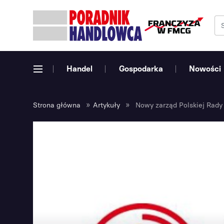
Handel
Gospodarka
Nowości
»
»
Strona główna
Artykuły
Nowy zarząd Polskiej Rad