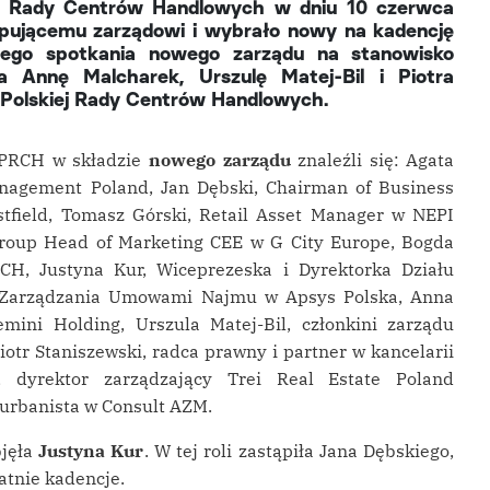
ej Rady Centrów Handlowych w dniu 10 czerwca
tępującemu zarządowi i wybrało nowy na kadencję
nego spotkania nowego zarządu na stanowisko
 Annę Malcharek, Urszulę Matej-Bil i Piotra
Polskiej Rady Centrów Handlowych.
 PRCH w składzie
nowego zarządu
znaleźli się: Agata
nagement Poland, Jan Dębski, Chairman of Business
field, Tomasz Górski, Retail Asset Manager w NEPI
Group Head of Marketing CEE w G City Europe, Bogda
RCH, Justyna Kur, Wiceprezeska i Dyrektorka Działu
 Zarządzania Umowami Najmu w Apsys Polska, Anna
mini Holding, Urszula Matej-Bil, członkini zarządu
iotr Staniszewski, radca prawny i partner w kancelarii
, dyrektor zarządzający Trei Real Estate Poland
i urbanista w Consult AZM.
jęła
Justyna Kur
. W tej roli zastąpiła Jana Dębskiego,
atnie kadencje.