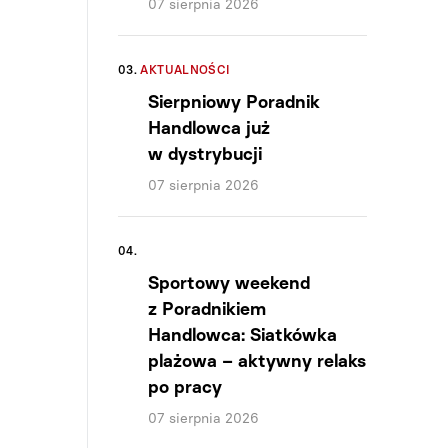
07 sierpnia 2026
03.
AKTUALNOŚCI
Sierpniowy Poradnik
Handlowca już
w dystrybucji
07 sierpnia 2026
04.
Sportowy weekend
z Poradnikiem
Handlowca: Siatkówka
plażowa – aktywny relaks
po pracy
07 sierpnia 2026