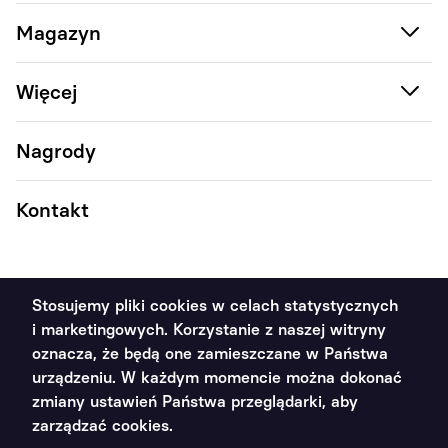
Magazyn
Więcej
Nagrody
Kontakt
Stosujemy pliki cookies w celach statystycznych
i marketingowych. Korzystanie z naszej witryny
2011 - 2026 Poradnik Handlowca ©. Wszystkie prawa
oznacza, że będą one zamieszczane w Państwa
zastrzeżone
urządzeniu. W każdym momencie można dokonać
zmiany ustawień Państwa przeglądarki, aby
Polityka prywatności
zarządzać cookies.
Projekt i wykonanie: