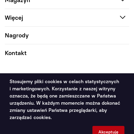
Więcej
Nagrody
Kontakt
Stosujemy pliki cookies w celach statystycznych
i marketingowych. Korzystanie z naszej witryny
2011 - 2026 Poradnik Handlowca ©. Wszystkie prawa
oznacza, że będą one zamieszczane w Państwa
zastrzeżone
urządzeniu. W każdym momencie można dokonać
zmiany ustawień Państwa przeglądarki, aby
Polityka prywatności
zarządzać cookies.
Projekt i wykonanie:
Akceptuję