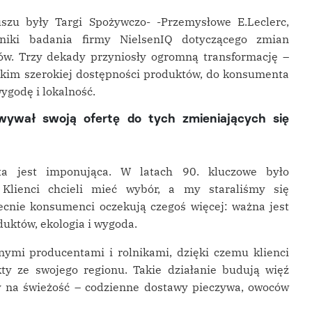
zu były Targi Spożywczo- -Przemysłowe E.Leclerc,
niki badania firmy NielsenIQ dotyczącego zmian
w. Trzy dekady przyniosły ogromną transformację –
stkim szerokiej dostępności produktów, do konsumenta
ygodę i lokalność.
wywał swoją ofertę do tych zmieniających się
ta jest imponująca. W latach 90. kluczowe było
 Klienci chcieli mieć wybór, a my staraliśmy się
ecnie konsumenci oczekują czegoś więcej: ważna jest
duktów, ekologia i wygoda.
lnymi producentami i rolnikami, dzięki czemu klienci
ty ze swojego regionu. Takie działanie budują więź
y na świeżość – codzienne dostawy pieczywa, owoców