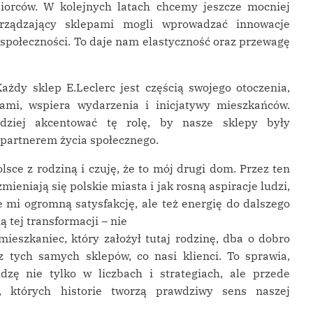
biorców. W kolejnych latach chcemy jeszcze mocniej
arządzający sklepami mogli wprowadzać innowacje
 społeczności. To daje nam elastyczność oraz przewagę
 Każdy sklep E.Leclerc jest częścią swojego otoczenia,
ami, wspiera wydarzenia i inicjatywy mieszkańców.
dziej akcentować tę rolę, by nasze sklepy były
 partnerem życia społecznego.
sce z rodziną i czuję, że to mój drugi dom. Przez ten
eniają się polskie miasta i jak rosną aspiracje ludzi,
e mi ogromną satysfakcję, ale też energię do dalszego
ą tej transformacji – nie
mieszkaniec, który założył tutaj rodzinę, dba o dobro
z tych samych sklepów, co nasi klienci. To sprawia,
dzę nie tylko w liczbach i strategiach, ale przede
, których historie tworzą prawdziwy sens naszej