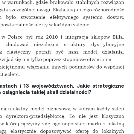
 w warunkach, gdzie brakowało stabilnych rozwiązań
ała szczególnej uwagi. Skala kraju i jego różnorodność
m było stworzenie efektywnego systemu dostaw,
 powtarzalność oferty w każdym sklepie.
w Polsce był rok 2010 i integracja sklepów Billa.
 zbudować niezależne struktury dystrybucyjne
k elastyczny potrafi być nasz model działania.
wijać się nie tylko poprzez stopniowe otwieranie
umiejętnemu włączaniu innych podmiotów do wspólnej
.Leclerc.
iastach i 13 województwach. Jakie strategiczne
siągnięcia takiej skali działalności?
 na unikalny model biznesowy, w którym każdy sklep
 dyrektora-przedsiębiorcę. To nie jest klasyczna
 w której łączymy siłę ogólnopolskiej marki z lokalną
gą elastycznie dopasowywać ofertę do lokalnych