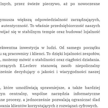
alnych, przez świeże pieczywo, aż po nowoczesne
usza większą odpowiedzialność zarządzających,
i autentyczność. To właśnie przedsiębiorczość naszych
wijać się w stabilnym tempie oraz budować lojalność
kwentna inwestycja w ludzi. Od samego początku
ą pracownicy i klienci. To dzięki lojalności zespołów,
i, możemy mówić o stabilności oraz ciągłości działania.
rzących E.Leclerc stanowią zasób niepoliczalny
ześnie decydujący o jakości i wiarygodności naszej
, które umożliwiają sprawniejsze, a także bardziej
zyn centralny, wspólne narzędzia informatyczne
nne procesy, a jednocześnie pozwalają ograniczać ślad
wania klientów korzystających z rozwiązań cyfrowych.