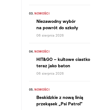
03.
NOWOŚCI
Niezawodny wybór
na powrót do szkoły
06 sierpnia 2026
04.
NOWOŚCI
HIT&GO – kultowe ciastko
teraz jako baton
06 sierpnia 2026
05.
NOWOŚCI
Beskidzkie z nową linią
przekąsek „Psi Patrol”