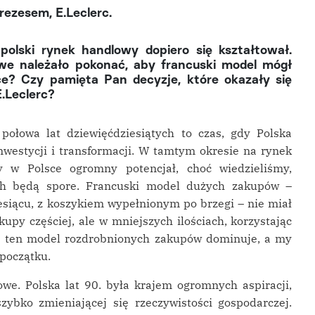
ezesem, E.Leclerc.
polski rynek handlowy dopiero się kształtował.
owe należało pokonać, aby francuski model mógł
ce? Czy pamięta Pan decyzje, które okazały się
.Leclerc?
 połowa lat dziewięćdziesiątych to czas, gdy Polska
westycji i transformacji. W tamtym okresie na rynek
y w Polsce ogromny potencjał, choć wiedzieliśmy,
ch będą spore. Francuski model dużych zakupów –
siącu, z koszykiem wypełnionym po brzegi – nie miał
akupy częściej, ale w mniejszych ilościach, korzystając
iś ten model rozdrobnionych zakupów dominuje, a my
początku.
we. Polska lat 90. była krajem ogromnych aspiracji,
zybko zmieniającej się rzeczywistości gospodarczej.