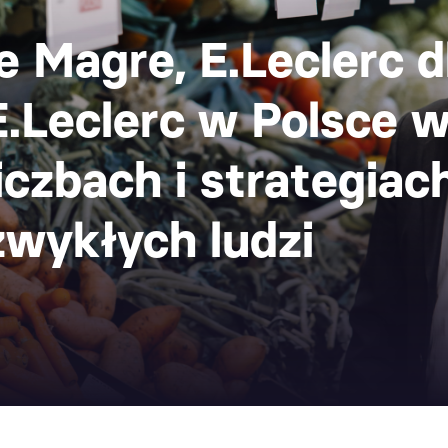
e Magre, E.Leclerc d
E.Leclerc w Polsce w
iczbach i strategiach
zwykłych ludzi