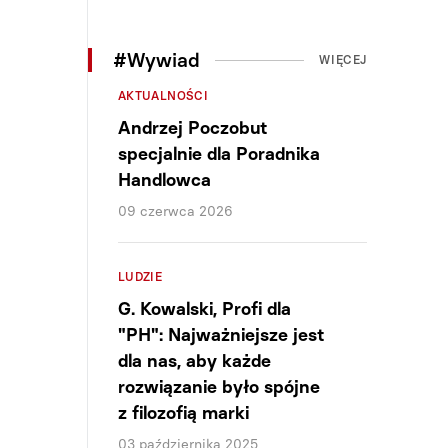
#Wywiad
WIĘCEJ
AKTUALNOŚCI
Andrzej Poczobut
specjalnie dla Poradnika
Handlowca
09 czerwca 2026
LUDZIE
G. Kowalski, Profi dla
"PH": Najważniejsze jest
dla nas, aby każde
rozwiązanie było spójne
z filozofią marki
03 października 2025