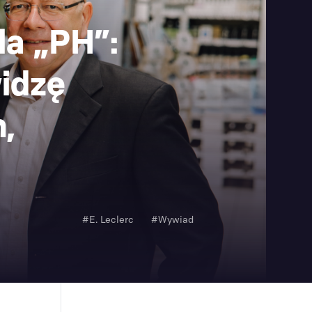
la „PH”:
idzę
,
#E. Leclerc
#Wywiad