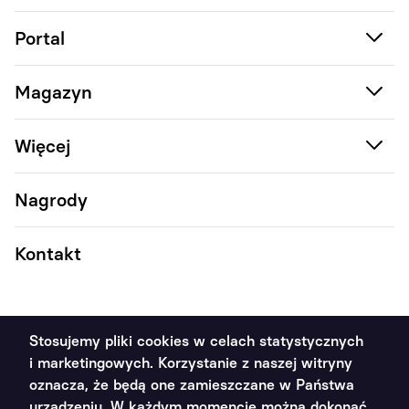
Portal
Magazyn
Więcej
Nagrody
Kontakt
Stosujemy pliki cookies w celach statystycznych
i marketingowych. Korzystanie z naszej witryny
2011 - 2026 Poradnik Handlowca ©. Wszystkie prawa
oznacza, że będą one zamieszczane w Państwa
zastrzeżone
urządzeniu. W każdym momencie można dokonać