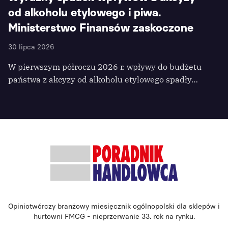
od alkoholu etylowego i piwa.
Ministerstwo Finansów zaskoczone
30 lipca 2026
W pierwszym półroczu 2026 r. wpływy do budżetu
państwa z akcyzy od alkoholu etylowego spadły…
Opiniotwórczy branżowy miesięcznik ogólnopolski dla sklepów i
hurtowni FMCG - nieprzerwanie 33. rok na rynku.