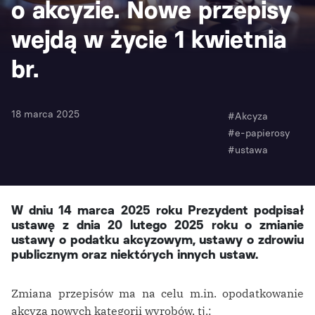
o akcyzie. Nowe przepisy
wejdą w życie 1 kwietnia
br.
18 marca 2025
#Akcyza
#e-papierosy
#ustawa
W dniu 14 marca 2025 roku Prezydent podpisał
ustawę z dnia 20 lutego 2025 roku o zmianie
ustawy o podatku akcyzowym, ustawy o zdrowiu
publicznym oraz niektórych innych ustaw.
Zmiana przepisów ma na celu m.in. opodatkowanie
akcyzą nowych kategorii wyrobów, tj.: