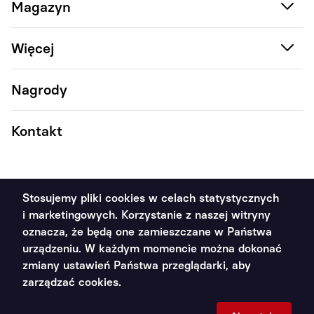
Magazyn
Więcej
Nagrody
Kontakt
Stosujemy pliki cookies w celach statystycznych
i marketingowych. Korzystanie z naszej witryny
2011 - 2026 Poradnik Handlowca ©. Wszystkie prawa
oznacza, że będą one zamieszczane w Państwa
zastrzeżone
urządzeniu. W każdym momencie można dokonać
zmiany ustawień Państwa przeglądarki, aby
Polityka prywatności
zarządzać cookies.
Projekt i wykonanie: