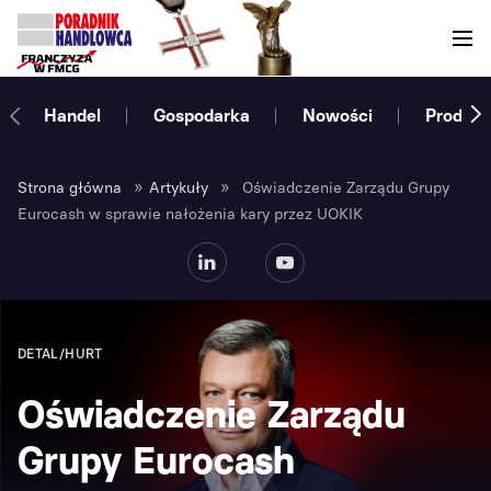
Handel
Gospodarka
Nowości
Produce
»
»
Strona główna
Artykuły
Oświadczenie Zarządu Grupy
Eurocash w sprawie nałożenia kary przez UOKIK
DETAL/HURT
Oświadczenie Zarządu
Grupy Eurocash