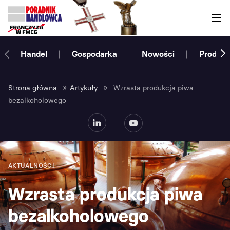
Handel
Gospodarka
Nowości
Produce
»
»
Strona główna
Artykuły
Wzrasta produkcja piwa
bezalkoholowego
AKTUALNOŚCI
Wzrasta produkcja piwa
bezalkoholowego