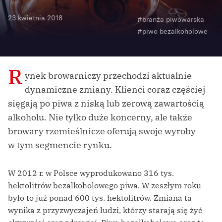
23 kwietnia 2018
#branża piwowarska
#piwo bezalkoholowe
R
ynek browarniczy przechodzi aktualnie
dynamiczne zmiany. Klienci coraz częściej
sięgają po piwa z niską lub zerową zawartością
alkoholu. Nie tylko duże koncerny, ale także
browary rzemieślnicze oferują swoje wyroby
w tym segmencie rynku.
W 2012 r. w Polsce wyprodukowano 316 tys.
hektolitrów bezalkoholowego piwa. W zeszłym roku
było to już ponad 600 tys. hektolitrów. Zmiana ta
wynika z przyzwyczajeń ludzi, którzy starają się żyć