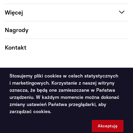
Więcej
Nagrody
Kontakt
Stosujemy pliki cookies w celach statystycznych
i marketingowych. Korzystanie z naszej witryny
2011 - 2026 Poradnik Handlowca ©. Wszystkie prawa
oznacza, że będą one zamieszczane w Państwa
zastrzeżone
urządzeniu. W każdym momencie można dokonać
zmiany ustawień Państwa przeglądarki, aby
Polityka prywatności
zarządzać cookies.
Projekt i wykonanie:
Akceptuję