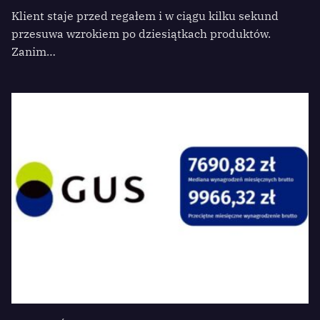
Klient staje przed regałem i w ciągu kilku sekund
przesuwa wzrokiem po dziesiątkach produktów.
Zanim…