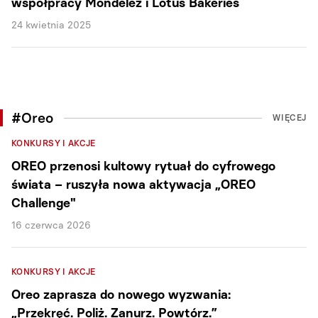
współpracy Mondelez i Lotus Bakeries
24 kwietnia 2025
#Oreo
WIĘCEJ
KONKURSY I AKCJE
OREO przenosi kultowy rytuał do cyfrowego
świata – ruszyła nowa aktywacja „OREO
Challenge"
16 czerwca 2026
KONKURSY I AKCJE
Oreo zaprasza do nowego wyzwania:
„Przekręć. Poliż. Zanurz. Powtórz.”