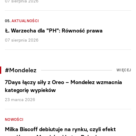
07 sierpnia 2026
05.
AKTUALNOŚCI
Ł. Warzecha dla "PH": Równość prawa
07 sierpnia 2026
#Mondelez
WIĘCEJ
7Days łączy siły z Oreo – Mondelez wzmacnia
kategorię wypieków
23 marca 2026
NOWOŚCI
Milka Biscoff debiutuje na rynku, czyli efekt