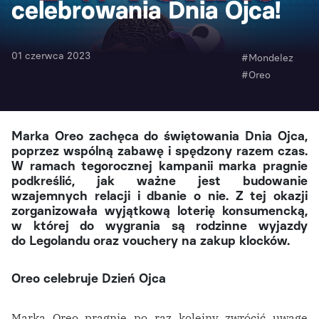
celebrowania Dnia Ojca!
01 czerwca 2023
#Mondelez
#Oreo
Marka Oreo zachęca do świętowania Dnia Ojca,
poprzez wspólną zabawę i spędzony razem czas.
W ramach tegorocznej kampanii marka pragnie
podkreślić, jak ważne jest budowanie
wzajemnych relacji i dbanie o nie. Z tej okazji
zorganizowała wyjątkową loterię konsumencką,
w której do wygrania są rodzinne wyjazdy
do Legolandu oraz vouchery na zakup klocków.
Oreo celebruje Dzień Ojca
Marka Oreo pragnie po raz kolejny zwrócić uwagę