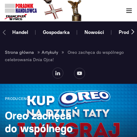
Handel
Gospodarka
Nowości
Produce
»
»
Strona główna
Artykuły
Oreo zachęca do wspólnego
celebrowania Dnia Ojca!
PRODUCENCI
Oreo zachęca
do wspólnego