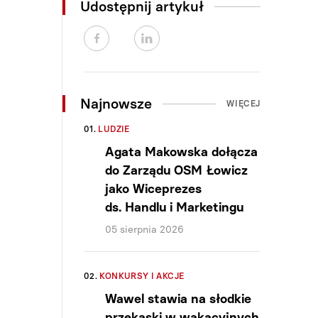
Udostępnij artykuł
Najnowsze
WIĘCEJ
01.
LUDZIE
Agata Makowska dołącza
do Zarządu OSM Łowicz
jako Wiceprezes
ds. Handlu i Marketingu
05 sierpnia 2026
02.
KONKURSY I AKCJE
Wawel stawia na słodkie
przekąski w wakacyjnych