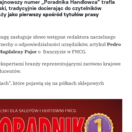
ajnowszy numer ,,Poradnika Handlowca” trafia
ski, tradycyjnie docierając do czytelników
nży
jako pierwszy spośród tytułów prasy
gę zasługuje słowo wstępne redaktora naczelnego
rzechy o odpowiedzialności urzędników, artykuł
Pedro
Magdaleny Pajor
o franczyzie w FMCG.
ekspertami branży reprezentującymi zarówno krajowe
oducentów.
ach”, które pojawią się na półkach sklepowych