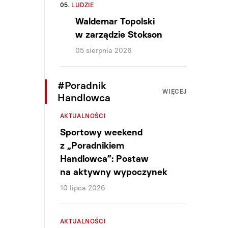
05.
LUDZIE
Waldemar Topolski
w zarządzie Stokson
05 sierpnia 2026
#Poradnik
WIĘCEJ
Handlowca
AKTUALNOŚCI
Sportowy weekend
z „Poradnikiem
Handlowca”: Postaw
na aktywny wypoczynek
10 lipca 2026
AKTUALNOŚCI