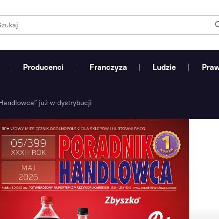
Producenci
Franczyza
Ludzie
Pra
andlowca” już w dystrybucji