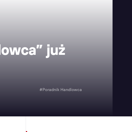
owca” już
#Poradnik Handlowca