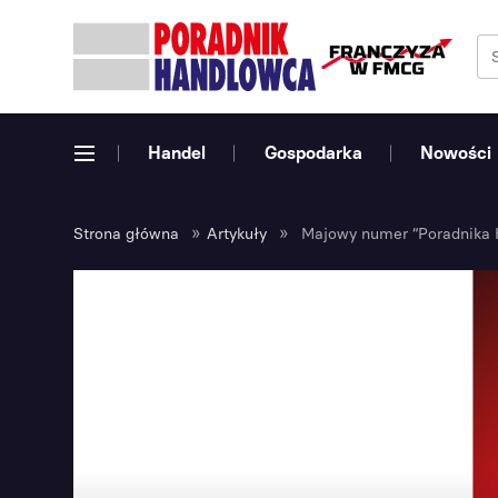
Handel
Gospodarka
Nowości
»
»
Strona główna
Artykuły
Majowy numer “Poradnika H