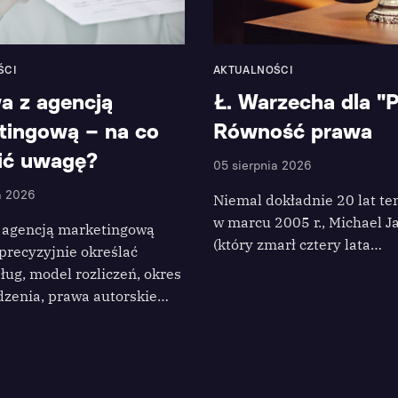
ŚCI
AKTUALNOŚCI
 z agencją
Ł. Warzecha dla "
tingową – na co
Równość prawa
ić uwagę?
05 sierpnia 2026
a 2026
Niemal dokładnie 20 lat te
w marcu 2005 r., Michael J
agencją marketingową
(który zmarł cztery lata…
precyzyjnie określać
ług, model rozliczeń, okres
zenia, prawa autorskie…