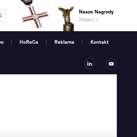
Nasze Nagrody
Zobacz
wo
HoReCa
Reklama
Kontakt