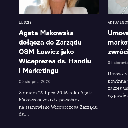
LUDZIE
AKTUALNO
Agata Makowska
Umowa
dołącza do Zarządu
marke
OSM Łowicz jako
zwróc
Wiceprezes ds. Handlu
05 sierpni
i Marketingu
Umowa z 
powinna 
05 sierpnia 2026
zakres us
Z dniem 29 lipca 2026 roku Agata
wypowied
Makowska została powołana
na stanowisko Wiceprezesa Zarządu
ds.…