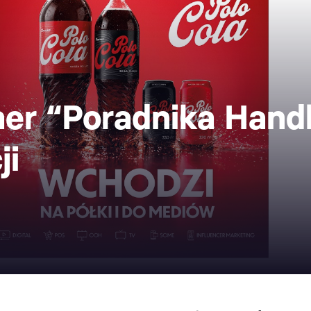
r “Poradnika Handl
ji