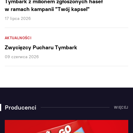
Tymbark z milionem zgłoszonych haseł
w ramach kampanii "Twój kapsel"
17 lipca 2026
AKTUALNOŚCI
Zwycięzcy Pucharu Tymbark
09 czerwca 2026
Producenci
WIĘCEJ