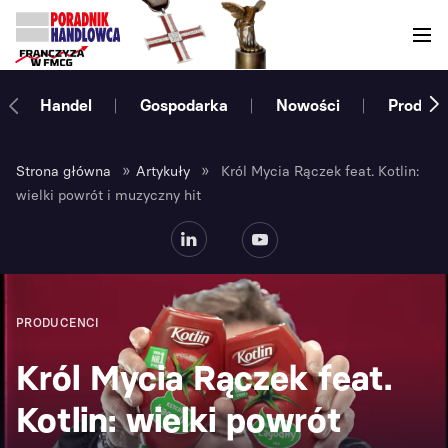
Handel
Gospodarka
Nowości
Produce
»
»
Strona główna
Artykuły
Król Mycia Rączek feat. Kotlin:
wielki powrót i muzyczny hit
PRODUCENCI
Król Mycia Rączek feat.
Kotlin: wielki powrót