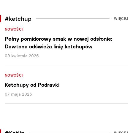
#ketchup
WIĘCEJ
NOWOŚCI
Pełny pomidorowy smak w nowej odsłonie:
Dawtona odświeża linię ketchupów
09 kwietnia 2026
NOWOŚCI
Ketchupy od Podravki
07 maja 2025
#Kotlin
WIĘCEJ