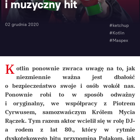
i muzyczny hit
02 grudnia 2020
#ketchup
#Kotlin
#Maspex
K
otlin ponownie zwraca uwagę na to, jak
niezmiennie ważna jest dbałość
o bezpieczeństwo swoje i osób wokół nas.
Ponownie robi to w sposób odważny
i oryginalny, we współpracy z Piotrem
Cyrwusem, samozwańczym Królem Mycia
Rączek. Tym razem aktor wcielił się w rolę DJ-
a rodem z lat 80., który w rytmie
dyskotekowego bitu przypomina Polakom, jak