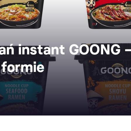
dań instant GOONG –
formie