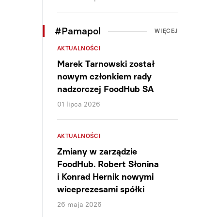
#Pamapol
WIĘCEJ
AKTUALNOŚCI
Marek Tarnowski został
nowym członkiem rady
nadzorczej FoodHub SA
01 lipca 2026
AKTUALNOŚCI
Zmiany w zarządzie
FoodHub. Robert Słonina
i Konrad Hernik nowymi
wiceprezesami spółki
26 maja 2026