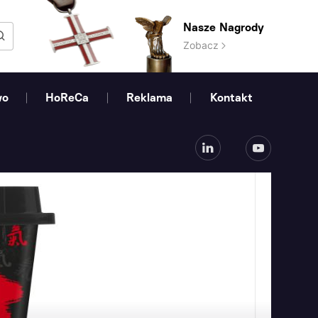
Nasze Nagrody
Zobacz
wo
HoReCa
Reklama
Kontakt