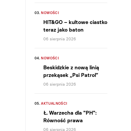
03.
NOWOŚCI
HIT&GO – kultowe ciastko
teraz jako baton
06 sierpnia 2026
04.
NOWOŚCI
Beskidzkie z nową linią
przekąsek „Psi Patrol”
06 sierpnia 2026
05.
AKTUALNOŚCI
Ł. Warzecha dla "PH":
Równość prawa
06 sierpnia 2026