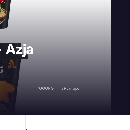
 Azja
#GOONG
#Pamapol