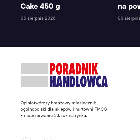
Cake 450 g
na po
06 sierpnia 2026
06 sierpni
Opiniotwórczy branżowy miesięcznik
ogólnopolski dla sklepów i hurtowni FMCG
- nieprzerwanie 33. rok na rynku.