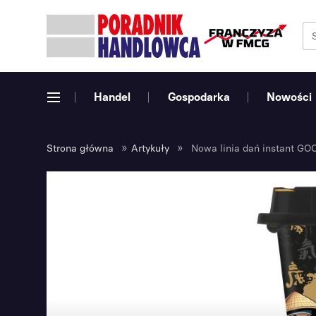
Handel
Gospodarka
Nowości
»
»
Strona główna
Artykuły
Nowa linia dań instant GO