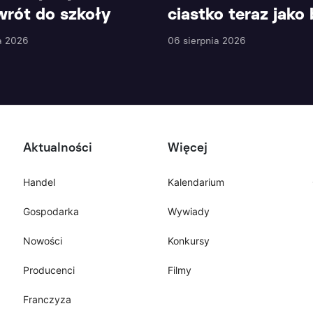
wrót do szkoły
ciastko teraz jako
a 2026
06 sierpnia 2026
Aktualności
Więcej
Handel
Kalendarium
Gospodarka
Wywiady
Nowości
Konkursy
Producenci
Filmy
Franczyza