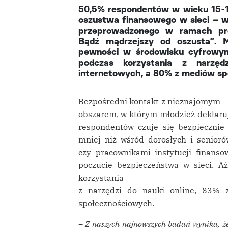
50,5% respondentów w wieku 15-18 
oszustwa finansowego w sieci – 
przeprowadzonego w ramach prog
Bądź mądrzejszy od oszusta”. 
pewności w środowisku cyfrowym
podczas korzystania z narzę
internetowych, a 80% z mediów sp
Bezpośredni kontakt z nieznajomym – z
obszarem, w którym młodzież deklaruj
respondentów czuje się bezpiecznie
mniej niż wśród dorosłych i senior
czy pracownikami instytucji finanso
poczucie bezpieczeństwa w sieci. A
korzystania
z narzędzi do nauki online, 83%
społecznościowych.
– Z naszych najnowszych badań wynika, że