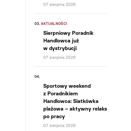
07 sierpnia 2026
03.
AKTUALNOŚCI
Sierpniowy Poradnik
Handlowca już
w dystrybucji
07 sierpnia 2026
04.
Sportowy weekend
z Poradnikiem
Handlowca: Siatkówka
plażowa – aktywny relaks
po pracy
07 sierpnia 2026