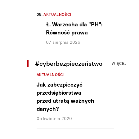
05.
AKTUALNOŚCI
Ł. Warzecha dla "PH":
Równość prawa
07 sierpnia 2026
#cyberbezpieczeństwo
WIĘCEJ
AKTUALNOŚCI
Jak zabezpieczyć
przedsiębiorstwa
przed utratą ważnych
danych?
05 kwietnia 2020