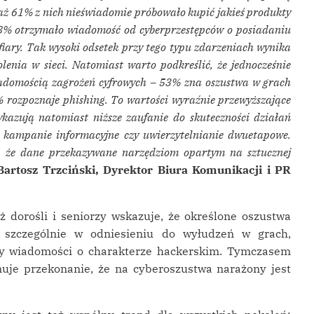
aż 61% z nich nieświadomie próbowało kupić jakieś produkty
48% otrzymało wiadomość od cyberprzestępców o posiadaniu
ary. Tak wysoki odsetek przy tego typu zdarzeniach wynika
enia w sieci. Natomiast warto podkreślić, że jednocześnie
iadomością zagrożeń cyfrowych – 53% zna oszustwa w grach
% rozpoznaje phishing. To wartości wyraźnie przewyższające
ykazują natomiast niższe zaufanie do skuteczności działań
, kampanie informacyjne czy uwierzytelnianie dwuetapowe.
ją, że dane przekazywane narzędziom opartym na sztucznej
artosz Trzciński, Dyrektor Biura Komunikacji i PR
ż dorośli i seniorzy wskazuje, że określone oszustwa
 szczególnie w odniesieniu do wyłudzeń w grach,
zy wiadomości o charakterze hackerskim. Tymczasem
uje przekonanie, że na cyberoszustwa narażony jest