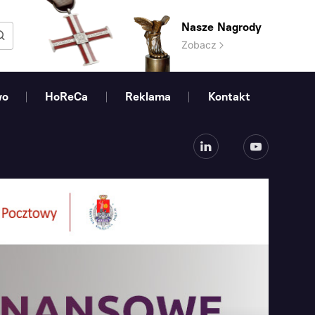
Nasze Nagrody
Zobacz
wo
HoReCa
Reklama
Kontakt