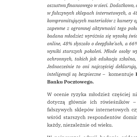
oszustwa finansowego w sieci. Dodatkowo, 
w fałszywych sklepach internetowych, a 
kompromitujących materiałów z kamery ofi
zapewne z ogromnej aktywności tego pokol
badana młodzież wyróżnia się wysoką św
online, 48% słyszało o deepfake’ach, a 66
wyniki starszych pokoleń. Młode osoby w
ochronnych, takich jak edukacja szkolna
Jednocześnie to oni najczęściej deklaru
inteligencji są bezpieczne –
komentuje
B
Banku Pocztowego.
W ocenie ryzyka młodzież częściej ni
dotyczą głównie ich rówieśników –
fałszywych sklepów internetowych c
wśród starszych respondentów domin
każdy, niezależnie od wieku.