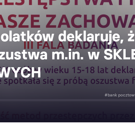
olatków deklaruje, 
szustwa m.in. w SK
OWYCH
#bank pocztow