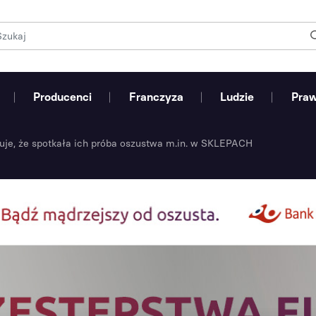
Producenci
Franczyza
Ludzie
Pra
uje, że spotkała ich próba oszustwa m.in. w SKLEPACH