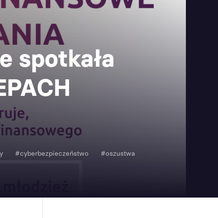
że spotkała
LEPACH
y
#cyberbezpieczeństwo
#oszustwa