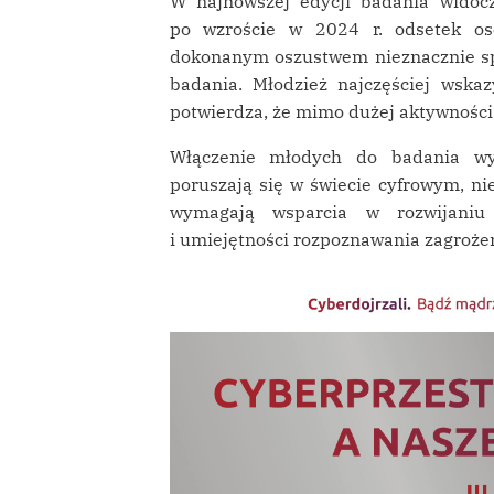
W najnowszej edycji badania widocz
po wzroście w 2024 r. odsetek os
dokonanym oszustwem nieznacznie spad
badania. Młodzież najczęściej wska
potwierdza, że mimo dużej aktywności 
Włączenie młodych do badania wyr
poruszają się w świecie cyfrowym, nie
wymagają wsparcia w rozwijaniu 
i umiejętności rozpoznawania zagroże