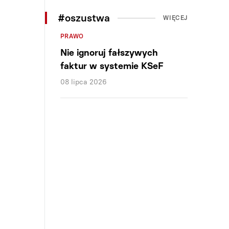
#oszustwa
WIĘCEJ
PRAWO
Nie ignoruj fałszywych
faktur w systemie KSeF
08 lipca 2026