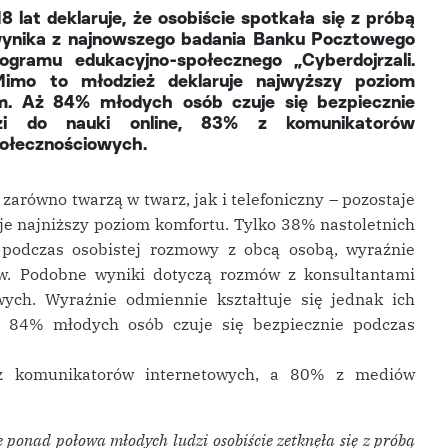
lat deklaruje, że osobiście spotkała się z próbą
wynika z najnowszego badania Banku Pocztowego
ramu edukacyjno-społecznego „Cyberdojrzali.
Mimo to młodzież deklaruje najwyższy poziom
. Aż 84% młodych osób czuje się bezpiecznie
dzi do nauki online, 83% z komunikatorów
ołecznościowych.
arówno twarzą w twarz, jak i telefoniczny – pozostaje
e najniższy poziom komfortu. Tylko 38% nastoletnich
 podczas osobistej rozmowy z obcą osobą, wyraźnie
ów. Podobne wyniki dotyczą rozmów z konsultantami
wych. Wyraźnie odmiennie kształtuje się jednak ich
ż 84% młodych osób czuje się bezpiecznie podczas
 z komunikatorów internetowych, a 80% z mediów
 ponad połowa młodych ludzi osobiście zetknęła się z próbą