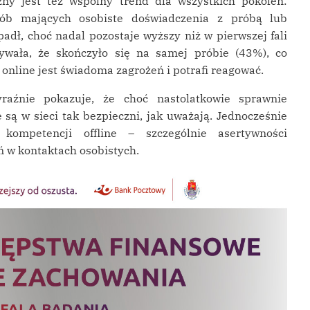
ny jest też wspólny trend dla wszystkich pokoleń:
ób mających osobiste doświadczenia z próbą lub
ł, choć nadal pozostaje wyższy niż w pierwszej fali
zywała, że skończyło się na samej próbie (43%), co
online jest świadoma zagrożeń i potrafi reagować.
aźnie pokazuje, że choć nastolatkowie sprawnie
 są w sieci tak bezpieczni, jak uważają. Jednocześnie
kompetencji offline – szczególnie asertywności
ń w kontaktach osobistych.